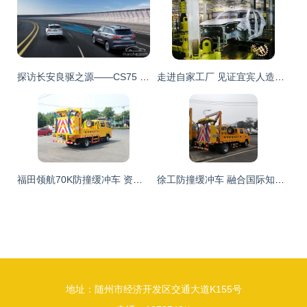
探访长安良驱之源——CS75 PLUS合肥区域万人交车暨参观合肥长安工厂纪实
走进自家工厂 见证宜宾人造扫路车的全过程
福田领航70K防撞缓冲车 资质齐全、质量过硬的专业道路守护者
徐工防撞缓冲车 融合国际知名品牌防撞垫与高效清扫功能的道路安全卫士
地址：随州市经济开发区交通大道K155号