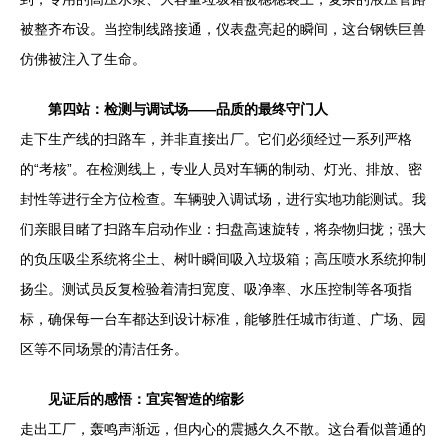
被整齐布设。当控制线路接通，仪表盘亮起的瞬间，这台钢铁巨兽
仿佛被注入了生命。
第四站：检测与调试场——品质的最终守门人
走下生产线的扫路车，并非直接出厂。它们必须经过一系列严格
的“考核”。在检测线上，专业人员对车辆的制动、灯光、排放、密
封性等进行全方位检查。车辆驶入调试场，进行实地功能测试。我
们亲眼目睹了扫路车启动作业：扫盘高速旋转，将杂物归拢；强大
的负压吸尘系统将尘土、树叶瞬间吸入垃圾箱；高压喷水系统抑制
扬尘。测试员反复检验着清扫宽度、吸净率、水压控制等各项指
标，确保每一台车都达到设计标准，能够胜任城市街道、广场、园
区等不同场景的清洁任务。
见证后的感悟：宜宾智造的缩影
走出工厂，轰鸣声渐远，但内心的震撼久久不散。这台看似普通的